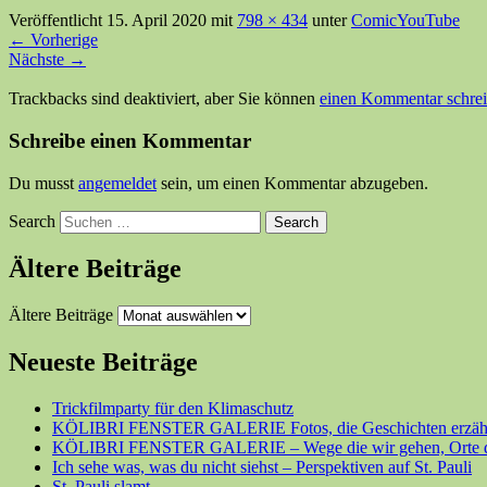
Veröffentlicht
15. April 2020
mit
798 × 434
unter
ComicYouTube
←
Vorherige
Nächste
→
Trackbacks sind deaktiviert, aber Sie können
einen Kommentar schre
Schreibe einen Kommentar
Du musst
angemeldet
sein, um einen Kommentar abzugeben.
Search
Ältere Beiträge
Ältere Beiträge
Neueste Beiträge
Trickfilmparty für den Klimaschutz
KÖLIBRI FENSTER GALERIE Fotos, die Geschichten erzäh
KÖLIBRI FENSTER GALERIE – Wege die wir gehen, Orte di
Ich sehe was, was du nicht siehst – Perspektiven auf St. Pauli
St. Pauli slamt