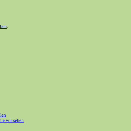
iben
.
len
e wir sehen